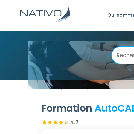
Qui somme
Accueil
AutoCad
AutoCAD Perfectio
/
/
Formation
AutoCAD
4.7