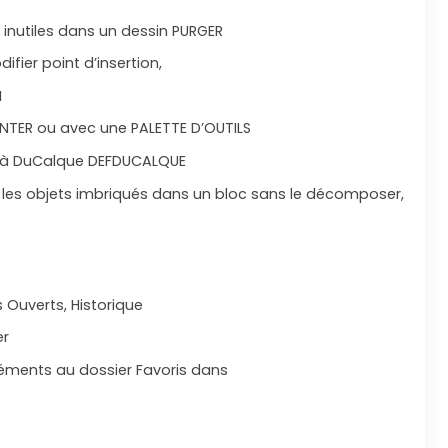
 inutiles dans un dessin PURGER
ier point d’insertion,
M
ENTER ou avec une PALETTE D’OUTILS
c à DuCalque DEFDUCALQUE
r les objets imbriqués dans un bloc sans le décomposer,
s Ouverts, Historique
er
éléments au dossier Favoris dans