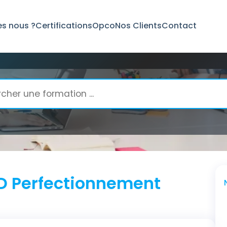
s nous ?
Certifications
Opco
Nos Clients
Contact
nnement
 Perfectionnement