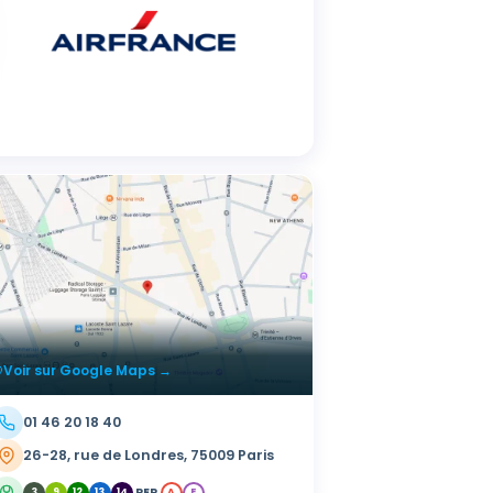
Voir sur Google Maps →
01 46 20 18 40
26-28, rue de Londres, 75009 Paris
RER
3
9
12
13
14
A
E