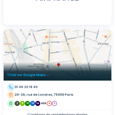
Voir sur Google Maps →
01 46 20 18 40
26-28, rue de Londres, 75009 Paris
RER
3
9
12
13
14
A
E
Conditions de vente
Mentions légales