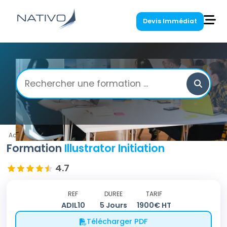
Devis Immédiat
Accueil
/
Illustrator
/
Illustrator Initiation
Formation
Illustrator Initiation
4.7
REF
DUREE
TARIF
ADIL10
5
Jours
1900
€ HT
Télécharger PDF