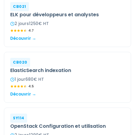
CB021
ELK pour développeurs et analystes
2
jour
s
1250
€ HT
4.7
Découvrir →
CB020
ElasticSearch indexation
1
jour
680
€ HT
4.5
Découvrir →
SY114
OpenStack Configuration et utilisation