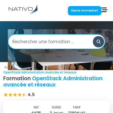
Devis Immédiat
Accueil
/
Big Data
/
OpenStack Administration avancée et réseaux
Formation
OpenStack Administration
avancée et réseaux
4.5
REF
DUREE
TARIF
SY115
2
Jours
1290
€ HT