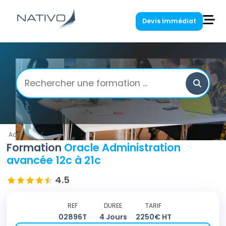
Devis Immédiat
Accueil
/
Oracle
/
Oracle Administration avancée 12c à 21c
Formation
Oracle Administration
avancée 12c à 21c
4.5
REF
DUREE
TARIF
02896T
4
Jours
2250
€ HT