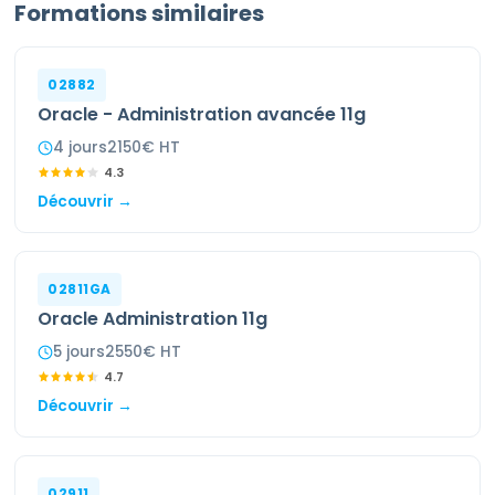
Formations similaires
02882
Oracle - Administration avancée 11g
4
jour
s
2150
€ HT
4.3
Découvrir →
02811GA
Oracle Administration 11g
5
jour
s
2550
€ HT
4.7
Découvrir →
02911