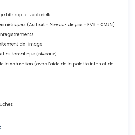
ge bitmap et vectorielle
imétriques (Au trait - Niveaux de gris - RVB - CMJN)
enregistrements
aitement de l’image
 et automatique (niveaux)
 la saturation (avec l’aide de la palette infos et de
ouches
é