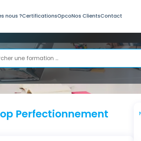
s nous ?
Certifications
Opco
Nos Clients
Contact
ctionnement
op Perfectionnement