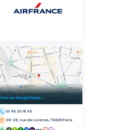
Voir sur Google Maps →
01 46 20 18 40
26-28, rue de Londres, 75009 Paris
RER
3
9
12
13
14
A
E