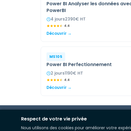
Power BI Analyser les données ave
PowerBI
4
jour
s
2390
€ HT
4.4
Découvrir →
MS105
Power BI Perfectionnement
2
jour
s
1190
€ HT
4.4
Découvrir →
Respect de votre vie privée
Formez vous pour développer de nouvelles
Nous utilisons des cookies pour améliorer votre expér