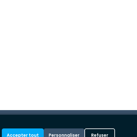
Liens rapides
Conditions de vente
Mentions légales
Blog
Accepter tout
Personnaliser
Refuser