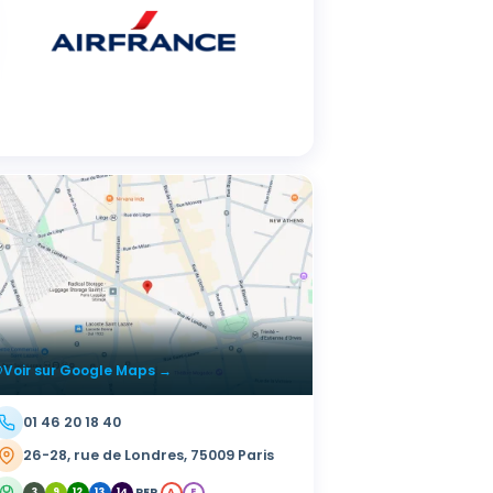
Voir sur Google Maps →
01 46 20 18 40
26-28, rue de Londres, 75009 Paris
RER
3
9
12
13
14
A
E