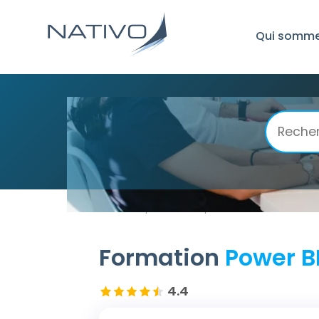
Qui somme
Accueil
Power BI
Power BI Fonctions 
/
/
Formation
Power B
4.4