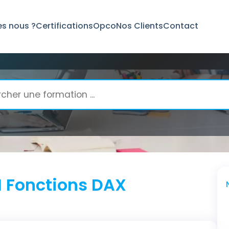
s nous ?
Certifications
Opco
Nos Clients
Contact
DAX
I Fonctions DAX