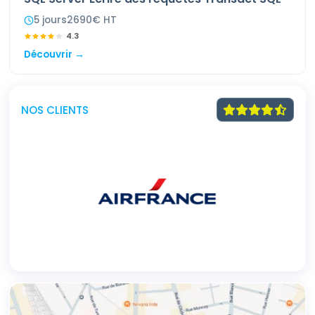
5
jour
s
2690
€ HT
4.3
Découvrir →
NOS CLIENTS