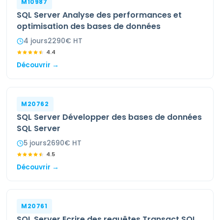
M10987
SQL Server Analyse des performances et
optimisation des bases de données
4
jour
s
2290
€ HT
4.4
Découvrir →
M20762
SQL Server Développer des bases de données
SQL Server
5
jour
s
2690
€ HT
4.5
Découvrir →
M20761
SQL Server Ecrire des requêtes Transact SQL