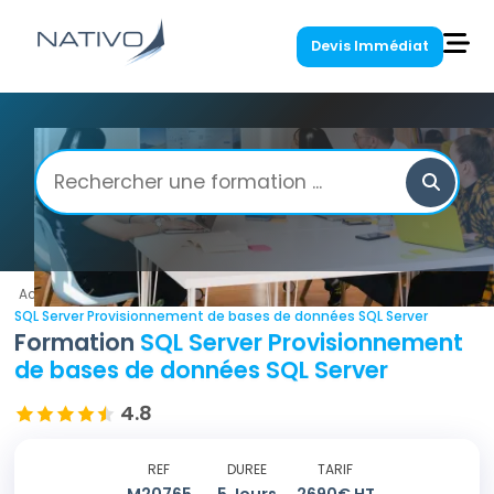
Devis Immédiat
Accueil
/
SQL Server
/
SQL Server Provisionnement de bases de données SQL Server
Formation
SQL Server Provisionnement
de bases de données SQL Server
4.8
REF
DUREE
TARIF
M20765
5
Jours
2690
€ HT