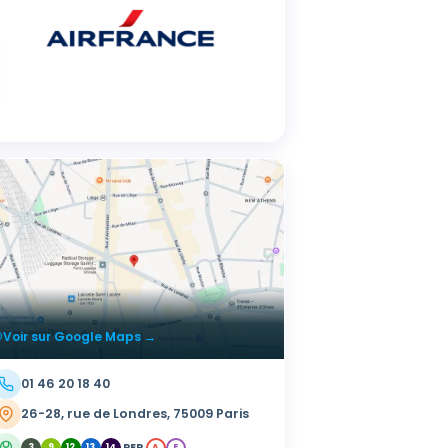
Voir sur Google Maps →
01 46 20 18 40
26-28, rue de Londres, 75009 Paris
RER
3
9
12
13
14
A
E