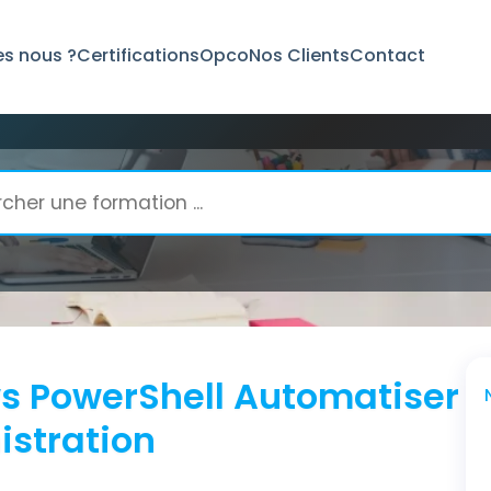
s nous ?
Certifications
Opco
Nos Clients
Contact
rShell Automatiser les tâches d'administration
 PowerShell Automatiser
istration