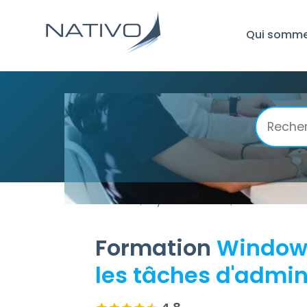
Qui somme
Accueil
System Center
Windows Powe
/
/
Formation
Windows
les tâches d'admin