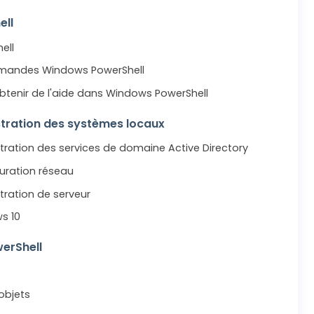
ell
ell
mandes Windows PowerShell
enir de l'aide dans Windows PowerShell
tration des systèmes locaux
ation des services de domaine Active Directory
ration réseau
ration de serveur
s 10
werShell
 objets