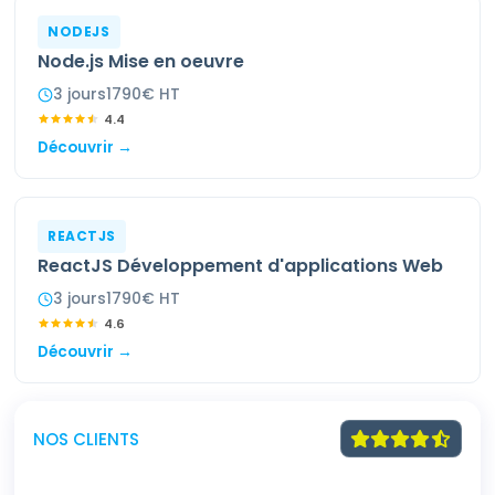
NODEJS
Node.js Mise en oeuvre
3
jour
s
1790
€ HT
4.4
Découvrir →
REACTJS
ReactJS Développement d'applications Web
3
jour
s
1790
€ HT
4.6
Découvrir →
NOS CLIENTS