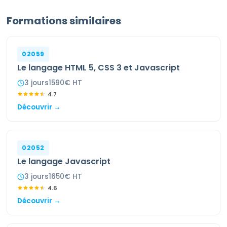
Formations similaires
02059
Le langage HTML 5, CSS 3 et Javascript
3
jour
s
1590
€ HT
4.7
Découvrir →
02052
Le langage Javascript
3
jour
s
1650
€ HT
4.6
Découvrir →