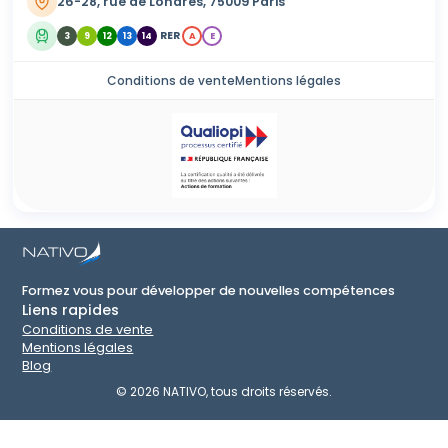
26-28, rue de Londres, 75009 Paris
RER
3
9
12
13
14
A
E
Conditions de vente
Mentions légales
Formez vous pour développer de nouvelles compétences
Liens rapides
Conditions de vente
Mentions légales
Blog
©
2026
NATIVO, tous droits réservés.