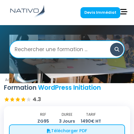
Devis Immédiat
Accueil
/
Programmation Web
/
WordPress Initiation
Formation
WordPress Initiation
4.3
REF
DUREE
TARIF
ZG95
3
Jours
1490
€ HT
Télécharger PDF