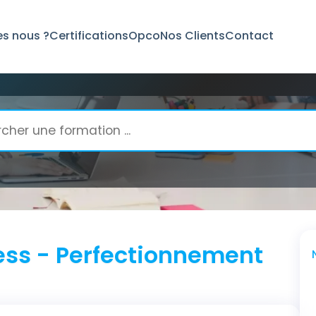
s nous ?
Certifications
Opco
Nos Clients
Contact
ss - Perfectionnement
ss - Perfectionnement