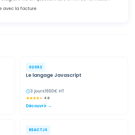
e avec la facture
02052
Le langage Javascript
3
jour
s
1650
€ HT
4.6
Découvrir →
REACTJS