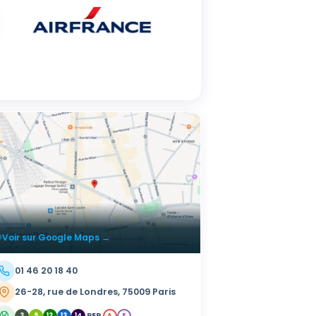
Voir sur Google Maps →
01 46 20 18 40
26-28, rue de Londres, 75009 Paris
RER
3
9
12
13
14
A
E