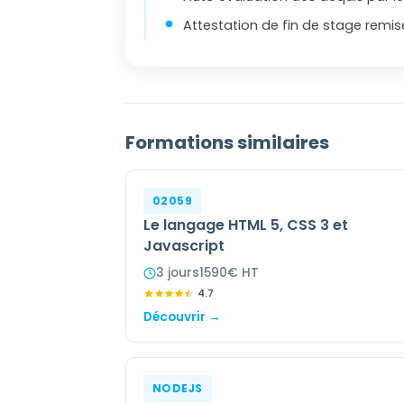
Attestation de fin de stage remis
Formations similaires
02059
Le langage HTML 5, CSS 3 et
Javascript
3
jour
s
1590
€ HT
4.7
Découvrir →
NODEJS