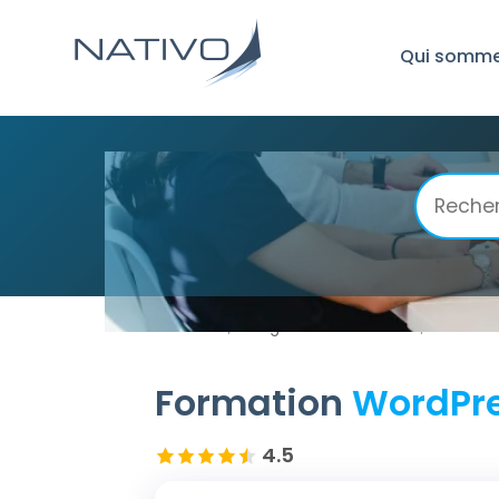
Qui somme
Accueil
Programmation Web
WordPre
/
/
Formation
WordPre
4.5