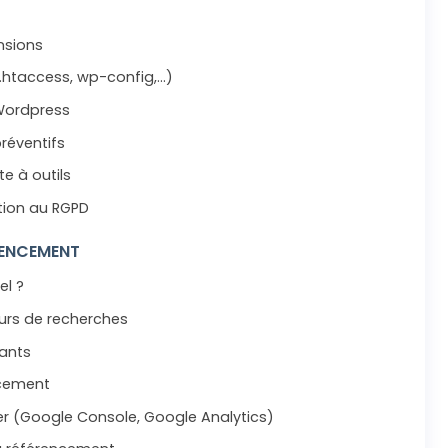
nsions
 (.htaccess, wp-config,…)
 Wordpress
réventifs
e à outils
tion au RGPD
RENCEMENT
el ?
urs de recherches
ants
ncement
r (Google Console, Google Analytics)