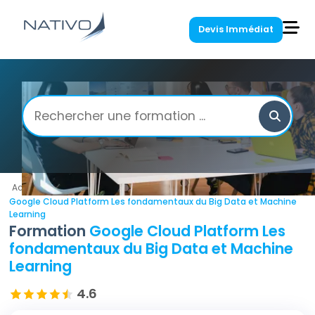
Devis Immédiat
Accueil
/
Google Cloud
/
Google Cloud Platform Les fondamentaux du Big Data et Machine
Learning
Formation
Google Cloud Platform Les
fondamentaux du Big Data et Machine
Learning
4.6