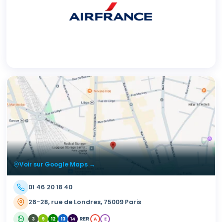
Voir sur Google Maps →
01 46 20 18 40
26-28, rue de Londres, 75009 Paris
RER
3
9
12
13
14
A
E