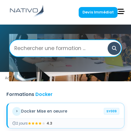
Devis Immédiat
Accueil
/
Nos Formations
/
Systèmes
/
Docker
Formations
Docker
Docker Mise en oeuvre
>
SY009
2
jour
s
4.3