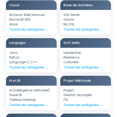
Cloud
Base de données
Amazon Web Services
SQL Server
Microsoft 365
Oracle
Azure
My SQL
Toutes les catégories →
Toutes les catégories →
Langages
Soft skills
Java
Leadership
Python
Résilience
Language C, C++
Culturelle
Toutes les catégories →
Toutes les catégories →
IA et BI
Projet-Méthode
IA (intelligence artificielle)
Project
Power BI
Gestion de projets
Tableau Desktop
ITIL
Toutes les catégories →
Toutes les catégories →