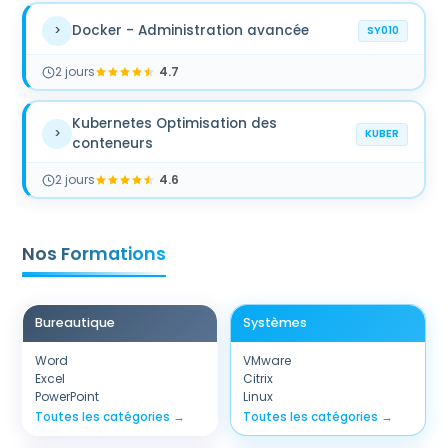
Docker - Administration avancée
>
SY010
2
jour
s
4.7
Kubernetes Optimisation des
>
KUBER
conteneurs
2
jour
s
4.6
Nos Formations
Bureautique
Systèmes
Word
VMware
Excel
Citrix
PowerPoint
Linux
Toutes les catégories →
Toutes les catégories →