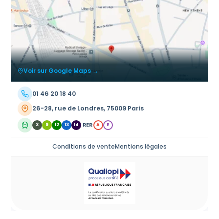
Voir sur Google Maps →
01 46 20 18 40
26-28, rue de Londres, 75009 Paris
RER
3
9
12
13
14
A
E
Conditions de vente
Mentions légales