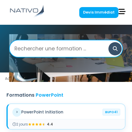
Devis Immédiat
Accueil
/
Nos Formations
/
Bureautique
/
PowerPoint
Formations
PowerPoint
PowerPoint Initiation
>
BUPO41
2
jour
s
4.4