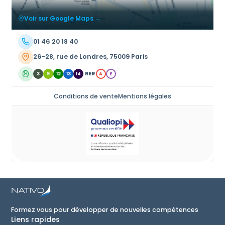
Voir sur Google Maps →
01 46 20 18 40
26-28, rue de Londres, 75009 Paris
RER
3
9
12
13
14
A
E
Conditions de vente
Mentions légales
Formez vous pour développer de nouvelles compétences
Liens rapides