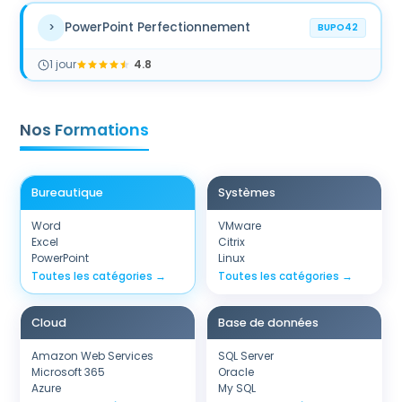
PowerPoint Perfectionnement
>
BUPO42
1
jour
4.8
Nos Formations
Bureautique
Systèmes
Word
VMware
Excel
Citrix
PowerPoint
Linux
Toutes les catégories →
Toutes les catégories →
Cloud
Base de données
Amazon Web Services
SQL Server
Microsoft 365
Oracle
Azure
My SQL