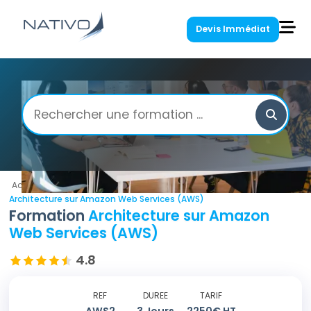
Devis Immédiat
Accueil
/
Amazon Web Services
/
Architecture sur Amazon Web Services (AWS)
Formation
Architecture sur Amazon
Web Services (AWS)
4.8
REF
DUREE
TARIF
AWS2
3
Jours
2250
€ HT