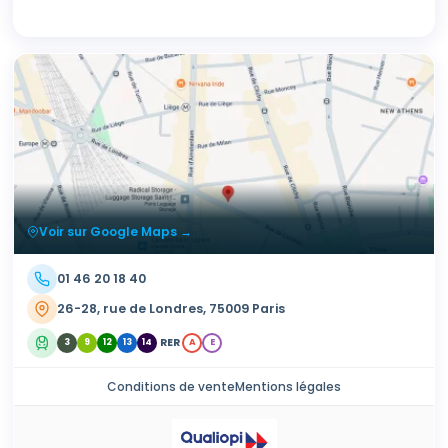
Voir sur Google Maps →
01 46 20 18 40
26-28, rue de Londres, 75009 Paris
RER
3
9
12
13
14
A
E
Conditions de vente
Mentions légales