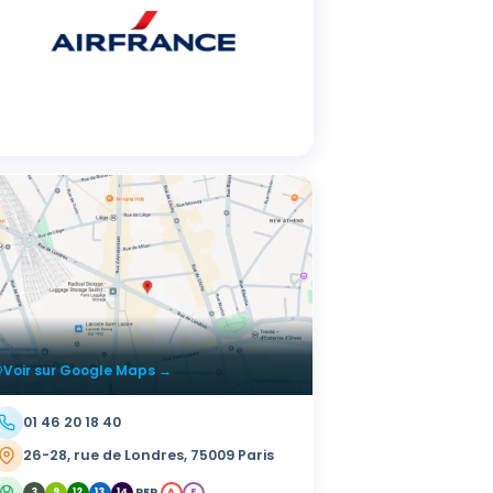
Voir sur Google Maps →
01 46 20 18 40
26-28, rue de Londres, 75009 Paris
RER
3
9
12
13
14
A
E