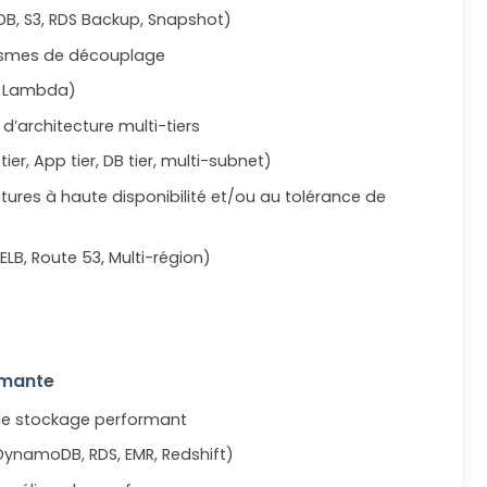
B, S3, RDS Backup, Snapshot)
smes de découplage
S, Lambda)
’architecture multi-tiers
er, App tier, DB tier, multi-subnet)
res à haute disponibilité et/ou au tolérance de
ELB, Route 53, Multi-région)
rmante
 de stockage performant
 DynamoDB, RDS, EMR, Redshift)