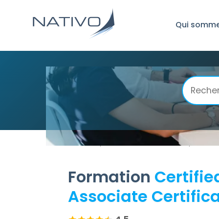
Qui somme
Accueil
Amazon Web Services
Certif
/
/
Formation
Certifie
Associate Certifi