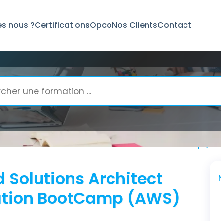
s nous ?
Certifications
Opco
Nos Clients
Contact
ied Solutions Architect Associate Certification BootCamp (AW
d Solutions Architect
cation BootCamp (AWS)