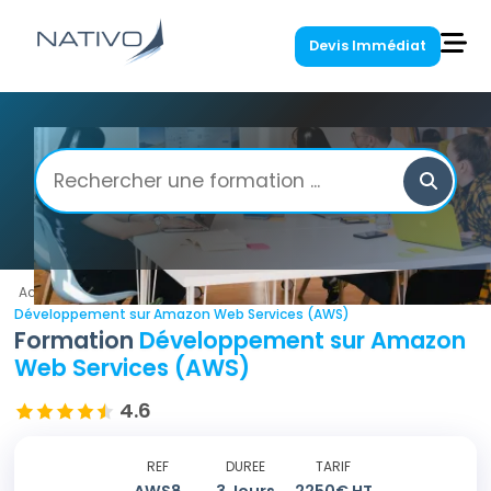
Devis Immédiat
Accueil
/
Amazon Web Services
/
Développement sur Amazon Web Services (AWS)
Formation
Développement sur Amazon
Web Services (AWS)
4.6
REF
DUREE
TARIF
AWS8
3
Jours
2250
€ HT