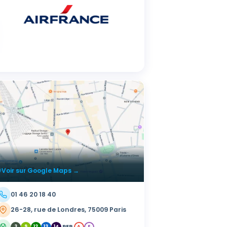
Voir sur Google Maps →
01 46 20 18 40
26-28, rue de Londres, 75009 Paris
RER
3
9
12
13
14
A
E