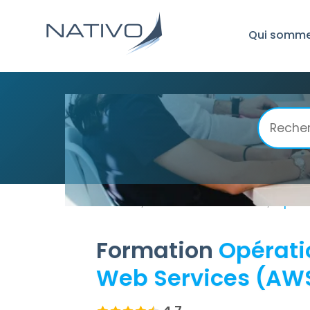
Qui somme
Accueil
Amazon Web Services
Opérat
/
/
Formation
Opérati
Web Services (AW