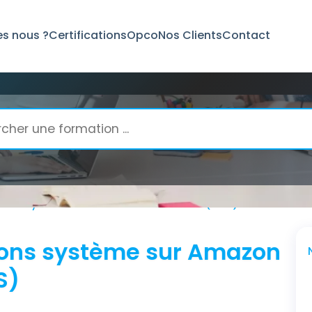
s nous ?
Certifications
Opco
Nos Clients
Contact
ions système sur Amazon Web Services (AWS)
ons système sur Amazon
S)